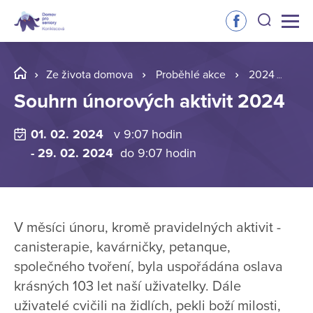
Ze života domova
Proběhlé akce
2024
So
Souhrn únorových aktivit 2024
01. 02. 2024
v 9:07 hodin
- 29. 02. 2024
do 9:07 hodin
V měsíci únoru, kromě pravidelných aktivit -
canisterapie, kavárničky, petanque,
společného tvoření, byla uspořádána oslava
krásných 103 let naší uživatelky. Dále
uživatelé cvičili na židlích, pekli boží milosti,