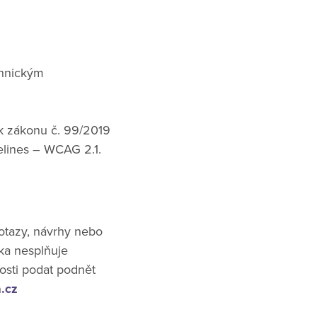
chnickým
 k zákonu č. 99/2019
elines – WCAG 2.1.
otazy, návrhy nebo
ka nesplňuje
osti podat podnět
.cz