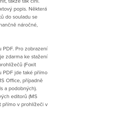
, takže tak činí.
textový popis. Některá
ků do souladu se
finančně náročné,
 PDF. Pro zobrazení
je zdarma ke stažení
rohlížečů (Foxit
u PDF jde také přímo
S Office, případně
ods a podobných).
vých editorů (MS
 přímo v prohlížeči v