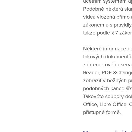
účetním systémem apo
Podobně některá starší
videa vložená přímo 
zákonem a s pravidly
takže podle § 7 záko
Některé informace n
takových dokumentů j
z internetového serve
Reader, PDF-XChange
zobrazit v běžných p
podobných kancelářský
Takovéto soubory dok
Office, Libre Office
přístupné formě.