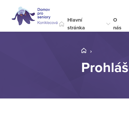
Hlavní
O
stránka
nás
Prohláš