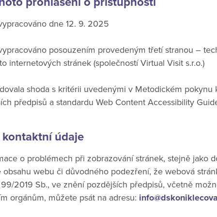
hoto prohlášení o přístupnosti
 vypracováno dne 12. 9. 2025
o vypracováno posouzením provedeným třetí stranou – te
 internetových stránek (společností Virtual Visit s.r.o.)
edovala shoda s kritérii uvedenými v Metodickém pokynu
ších předpisů a standardu Web Content Accessibility Guid
 kontaktní údaje
mace o problémech při zobrazování stránek, stejně jako d
se obsahu webu či důvodného podezření, že webová strán
99/2019 Sb., ve znění pozdějších předpisů, včetně možn
ním orgánům, můžete psát na adresu:
info@dskoniklecova