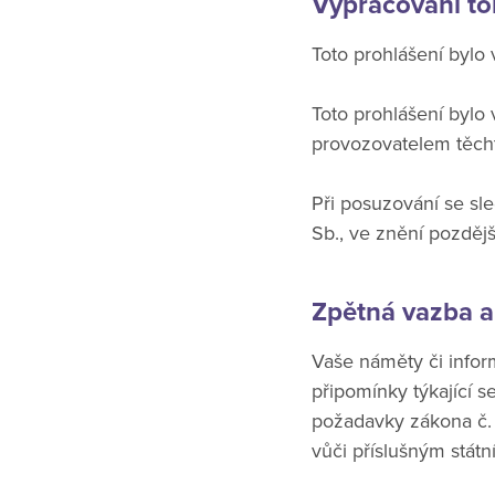
Vypracování to
Toto prohlášení bylo
Toto prohlášení byl
provozovatelem těchto
Při posuzování se sl
Sb., ve znění pozděj
Zpětná vazba a
Vaše náměty či infor
připomínky týkající 
požadavky zákona č. 
vůči příslušným stát