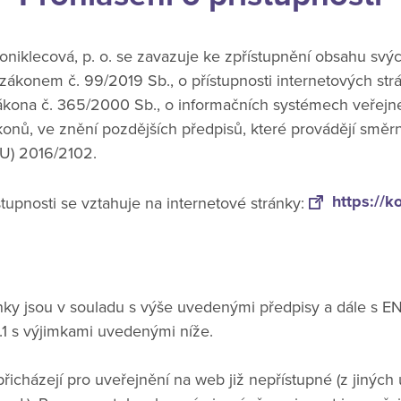
niklecová, p. o. se zavazuje ke zpřístupnění obsahu svý
 zákonem č. 99/2019 Sb., o přístupnosti internetových str
ákona č. 365/2000 Sb., o informačních systémech veřejn
konů, ve znění pozdějších předpisů, které provádějí směr
EU) 2016/2102.
https://k
stupnosti se vztahuje na internetové stránky:
ánky jsou v souladu s výše uvedenými předpisy a dále s E
 s výjimkami uvedenými níže.
icházejí pro uveřejnění na web již nepřístupné (z jinýc