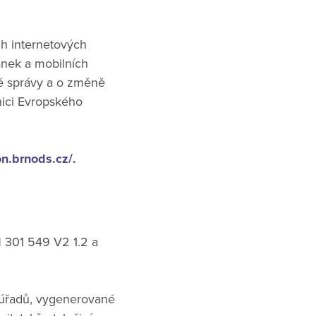
ch internetových
ánek a mobilních
é správy a o změně
nici Evropského
on.brnods.cz/​.
N 301 549 V2 1.2 a
h úřadů, vygenerované