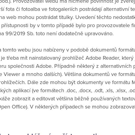
d.). Provozovatel webu má nicméně povinnost je zveřejnit
 fota či fotoalba ve fotogaleriích postrádají alternativní 
na web mohou postrádat titulky. Uvedení těchto nedostat
 přístupnosti by v tomto případě bylo pro provozovatele 
na 99/2019 Sb. toto není dodatečně upravováno.
a tomto webu jsou nabízeny v podobě dokumentů formátu
e třeba mít nainstalovaný prohlížeč Adobe Reader, který 
ru společnosti Adobe. Případně některý z alternativních p
 Viewer a mnoho dalších). Většina dokumentů ve formát
rohlížečích. Dále zde mohou být dokumenty ve formátu M
ch aplikací (ve formátech .doc, .docx, .odt, .xls, .xlsx, .
áže zobrazit a editovat většina běžně používaných texto
, Open Office). V některých případech se mohou zobrazovat