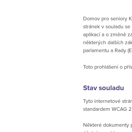
Domov pro seniory Ko
stránek v souladu se
aplikací a o změně z
některých dalších zá
parlamentu a Rady (
Toto prohlášení o pří
Stav souladu
Tyto internetové str
standardem WCAG 2.1
Některé dokumenty př