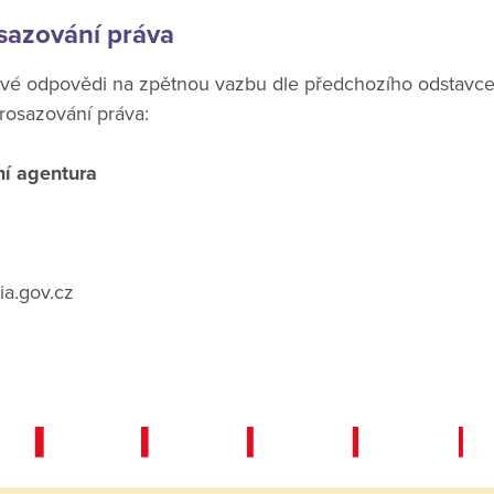
sazování práva
ivé odpovědi na zpětnou vazbu dle předchozího odstavce
prosazování práva:
ní agentura
ia.gov.cz