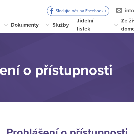
inf
Sledujte nás na Facebooku
Jídelní
Ze ži
Dokumenty
Služby
lístek
domo
ení o přístupnosti
Prohlášení o přístupnosti