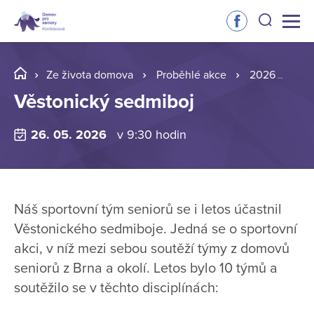
Ze života domova
Proběhlé akce
2026
Vě
Věstonický sedmiboj
26. 05. 2026
v 9:30 hodin
Náš sportovní tým seniorů se i letos účastnil
Věstonického sedmiboje. Jedná se o sportovní
akci, v níž mezi sebou soutěží týmy z domovů
seniorů z Brna a okolí. Letos bylo 10 týmů a
soutěžilo se v těchto disciplínách: