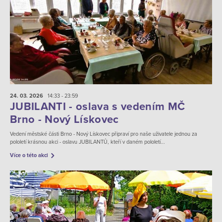
24. 03.
2026
14:33 - 23:59
JUBILANTI - oslava s vedením MČ
Brno - Nový Lískovec
Vedení městské části Brno - Nový Lískovec připraví pro naše uživatele jednou za
pololetí krásnou akci - oslavu JUBILANTŮ, kteří v daném pololetí...
Více o této akci