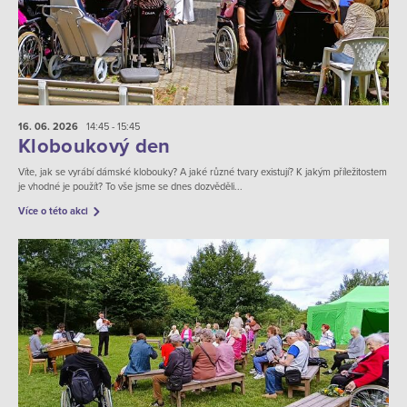
16. 06.
2026
14:45 - 15:45
Kloboukový den
Víte, jak se vyrábí dámské klobouky? A jaké různé tvary existují? K jakým příležitostem
je vhodné je použít? To vše jsme se dnes dozvěděli...
Více o této akci